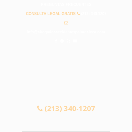
PREGUNTAS FRECUENTES
CONSULTA LEGAL GRATIS
(213) 340-1207
info@abogadosaccidentespalmdaleca.com
CONSULTA LEGAL GRATIS
(213) 340-1207