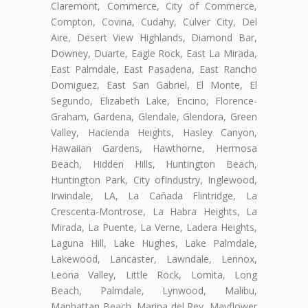
Claremont, Commerce, City of Commerce,
Compton, Covina, Cudahy, Culver City, Del
Aire, Desert View Highlands, Diamond Bar,
Downey, Duarte, Eagle Rock, East La Mirada,
East Palmdale, East Pasadena, East Rancho
Domiguez, East San Gabriel, El Monte, El
Segundo, Elizabeth Lake, Encino, Florence-
Graham, Gardena, Glendale, Glendora, Green
Valley, Hacienda Heights, Hasley Canyon,
Hawaiian Gardens, Hawthorne, Hermosa
Beach, Hidden Hills, Huntington Beach,
Huntington Park, City ofIndustry, Inglewood,
Irwindale, LA, La Cañada Flintridge, La
Crescenta-Montrose, La Habra Heights, La
Mirada, La Puente, La Verne, Ladera Heights,
Laguna Hill, Lake Hughes, Lake Palmdale,
Lakewood, Lancaster, Lawndale, Lennox,
Leona Valley, Little Rock, Lomita, Long
Beach, Palmdale, Lynwood, Malibu,
Manhattan Beach, Marina del Rey, Mayflower