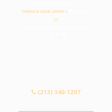
PREGUNTAS FRECUENTES
CONSULTA LEGAL GRATIS
(213) 340-1207
info@abogadosaccidentespalmdaleca.com
CONSULTA LEGAL GRATIS
(213) 340-1207