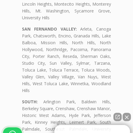
Lincoln Heights, Montecito Heights, Monterey
Hills, Mt. Washington, Sycamore Grove,
University Hills
SAN FERNANDO VALLEY:
Arleta, Canoga
Park, Chatsworth, Encino, Granada Hills, Lake
Balboa, Mission Hills, North Hills, North
Hollywood, Northridge, Pacoima, Panorama
City, Porter Ranch, Reseda, Sherman Oaks,
Studio City, Sun Valley, Sylmar, Tarzana,
Toluca Lake, Toluca Terrace, Toluca Woods,
Valley Glen, Valley Village, Van Nuys, West
Hills, West Toluca Lake, Winnetka, Woodland
Hills
SOUTH:
Arlington Park, Baldwin Hills,
Berkeley Square, Crenshaw, Crenshaw Manor,
Historic West Adams, Hyde Park, Jefferson
Park, Kinney Heights, Leimert Park, South
Palmdale, Southeast Palmdale, University
👋🏼¿Cómo puedo ayudarte?